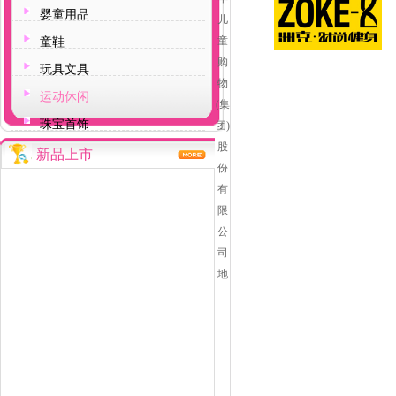
婴童用品
儿
童
童鞋
购
玩具文具
物
运动休闲
(集
珠宝首饰
团)
股
新品上市
份
有
限
公
司
地