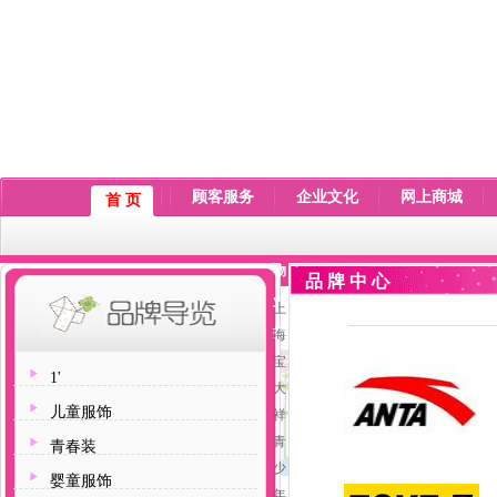
顾客服务
企业文化
网上商城
首 页
物
品 牌 中 心
业
上
拓
海
宝
1'
大
儿童服饰
祥
青
青春装
少
婴童服饰
年